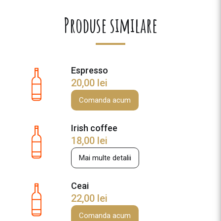
t
i
Produse similare
t
a
t
e
Espresso
C
20,00
lei
i
o
Comanda acum
c
o
Irish coffee
l
18,00
lei
a
t
Mai multe detalii
a
c
Ceai
a
22,00
lei
l
d
Comanda acum