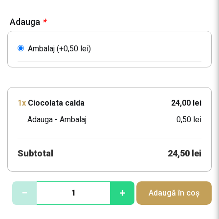
Adauga
*
Ambalaj (+
0,50
lei
)
1x
Ciocolata calda
24,00 lei
Adauga - Ambalaj
0,50 lei
Subtotal
24,50 lei
C
−
+
Adaugă în coș
a
n