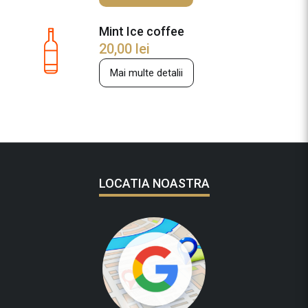
a
Mint Ice coffee
20,00
lei
Mai multe detalii
LOCATIA NOASTRA