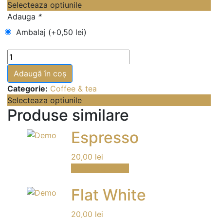
Selecteaza optiunile
Adauga
*
Ambalaj (+
0,50
lei
)
Cantitate
Ceai
Adaugă în coș
Categorie:
Coffee & tea
Selecteaza optiunile
Produse similare
Espresso
20,00
lei
Comanda acum
Flat White
20,00
lei