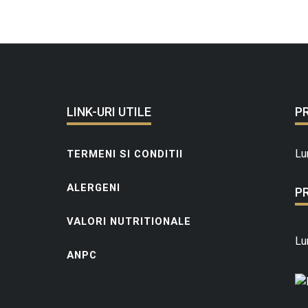
l
I
R
o
s
e
,
LINK-URI UTILE
P
s
e
Lu
TERMENI SI CONDITII
c
ALERGENI
P
VALORI NUTRITIONALE
Lu
ANPC