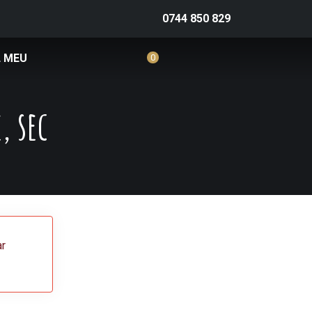
0744 850 829
 MEU
0
, sec
ar