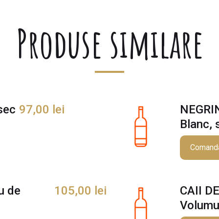
H
A
Produse similare
N
I
-
S
I
E
L
sec
97,00
lei
NEGRIN
r
o
Blanc, 
s
e
Comand
,
s
e
u de
105,00
lei
CAII D
c
Volumul