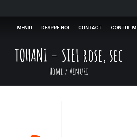
MENIU
DESPRE NOI
CONTACT
CONTUL M
TOHANI – SIEL rose, sec
Home
/
Vinuri