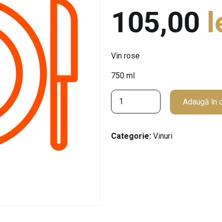
105,00
l
Vin rose
750 ml
C
Adaugă în 
a
n
t
Categorie:
Vinuri
i
t
a
t
e
T
O