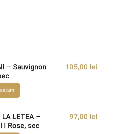
I – Sauvignon
105,00
lei
sec
a acum
E LA LETEA –
97,00
lei
 I Rose, sec