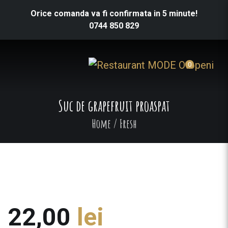
Orice comanda va fi confirmata in 5 minute!
0744 850 829
0
Suc de grapefruit proaspat
Home
/
Fresh
22,00
lei