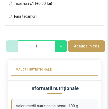
Tacamuri x1 (+
0,50
lei
)
Fara tacamuri
C
−
+
Adaugă în coș
a
n
t
i
VALORI NUTRIȚIONALE
t
a
t
Informații nutriționale
e
S
t
Valori medii nutriționale pentru 100 g
r