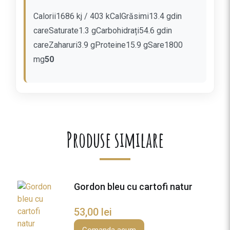
i
Calorii1686 kj / 403 kCalGrăsimi13.4 gdin
p
careSaturate1.3 gCarbohidrați54.6 gdin
s
careZaharuri3.9 gProteine15.9 gSare1800
u
r
mg
50
i
d
e
p
u
Produse similare
i
c
u
c
a
Gordon bleu cu cartofi natur
r
t
53,00
lei
o