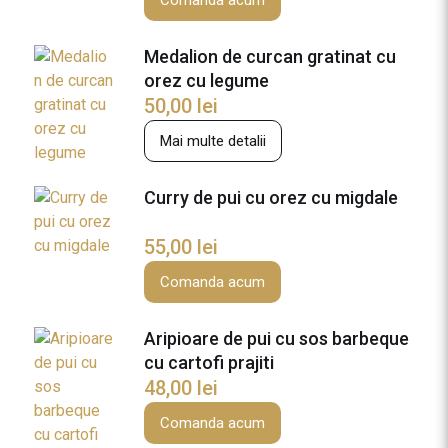
f
Comanda acum
i
w
Medalion de curcan gratinat cu
e
orez cu legume
d
50,00
lei
g
Mai multe detalii
e
s
s
Curry de pui cu orez cu migdale
i
s
55,00
lei
o
Comanda acum
s
c
o
Aripioare de pui cu sos barbeque
c
cu cartofi prajiti
k
48,00
lei
t
Comanda acum
a