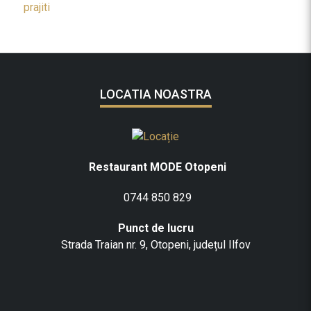
i
l
LOCATIA NOASTRA
Restaurant MODE Otopeni
0744 850 829
Punct de lucru
Strada Traian nr. 9, Otopeni, județul Ilfov