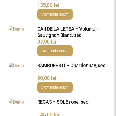
R
135,00
lei
I
-
Comanda acum
N
O
CAII DE LA LETEA – Volumul I
C
Sauvignon Blanc, sec
T
97,00
lei
U
R
Comanda acum
N
E
SAMBURESTI – Chardonnay, sec
r
o
90,00
lei
s
Comanda acum
e
,
s
RECAS – SOLE rose, sec
e
c
145,00
lei