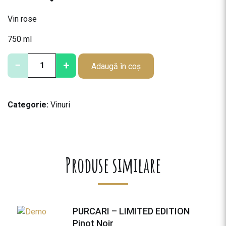
Vin rose
750 ml
C
−
+
Adaugă în coș
a
n
t
Categorie:
Vinuri
i
t
a
t
e
Produse similare
P
U
R
C
PURCARI – LIMITED EDITION
A
Pinot Noir