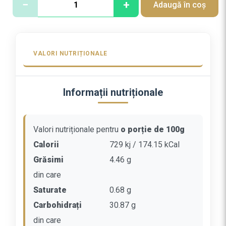
−
+
Adaugă în coș
a
n
t
i
VALORI NUTRIȚIONALE
t
a
t
Informații nutriționale
e
P
i
Valori nutriționale pentru
o porție de 100g
u
r
Calorii
729 kj / 174.15 kCal
e
Grăsimi
4.46 g
c
din care
a
Saturate
0.68 g
r
t
Carbohidrați
30.87 g
o
din care