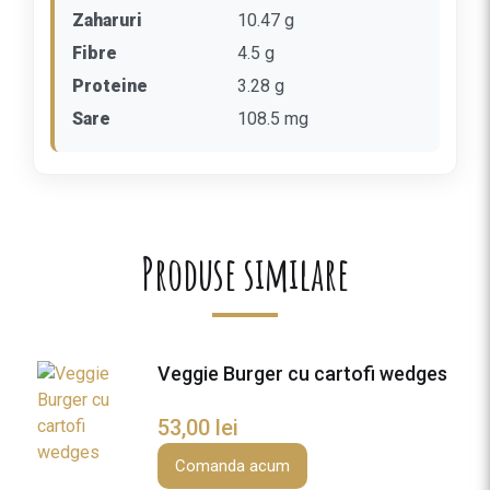
f
Zaharuri
10.47 g
i
Fibre
4.5 g
d
u
Proteine
3.28 g
l
Sare
108.5 mg
c
i
1
2
0
Produse similare
g
Veggie Burger cu cartofi wedges
53,00
lei
Comanda acum