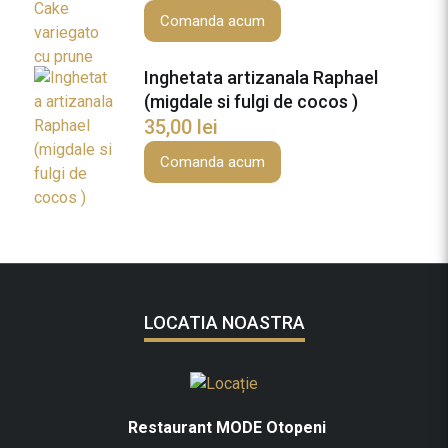
Comanda acum
Inghetata artizanala Raphael
(migdale si fulgi de cocos )
35,00
lei
Comanda acum
LOCATIA NOASTRA
Restaurant MODE Otopeni