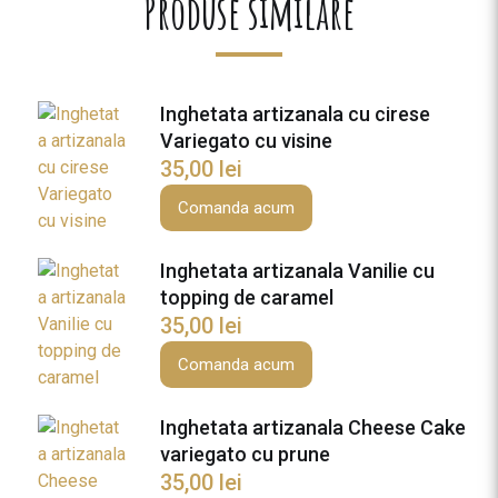
Produse similare
i
o
c
o
Inghetata artizanala cu cirese
l
Variegato cu visine
a
35,00
lei
t
Comanda acum
a
c
u
Inghetata artizanala Vanilie cu
l
topping de caramel
a
35,00
lei
p
Comanda acum
t
e
Inghetata artizanala Cheese Cake
variegato cu prune
35,00
lei