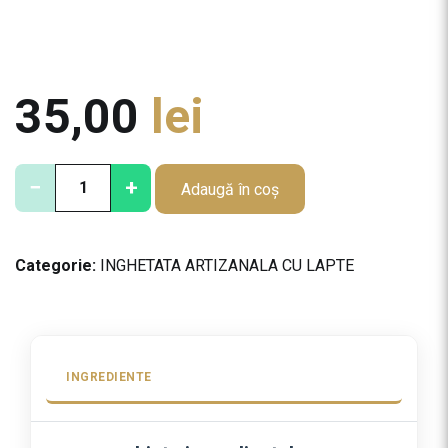
35,00
lei
C
−
+
Adaugă în coș
a
n
t
Categorie:
INGHETATA ARTIZANALA CU LAPTE
i
t
a
t
e
INGREDIENTE
I
n
g