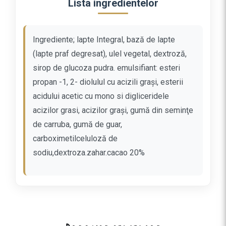
Lista ingredientelor
h
e
t
Ingrediente; lapte Integral, bază de lapte
a
(lapte praf degresat), ulel vegetal, dextroză,
t
a
sirop de glucoza pudra. emulsifiant: esteri
a
propan -1, 2- diolulul cu acizili graşi, esterii
r
acidului acetic cu mono si digliceridele
t
acizilor grasi, acizilor grași, gumă din seminţe
i
de carruba, gumă de guar,
z
carboximetilceluloză de
a
n
sodiu,dextroza.zahar.cacao 20%
a
l
a
c
u
C