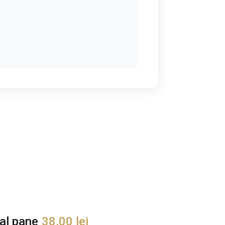
al pane
38,00
lei