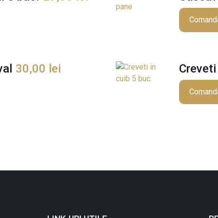
Comand
val
30,00
lei
Creveti
Comand