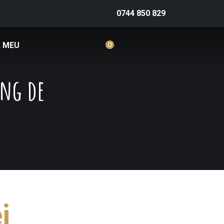
0744 850 829
 MEU
0
ing de
i