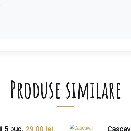
l
Produse similare
i 5 buc.
29,00
lei
Cascav