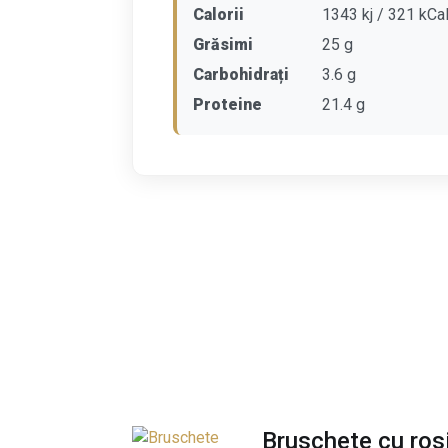
Calorii
1343 kj / 321 kCa
Grăsimi
25 g
Carbohidrați
3.6 g
Proteine
21.4 g
Bruschete cu rosi