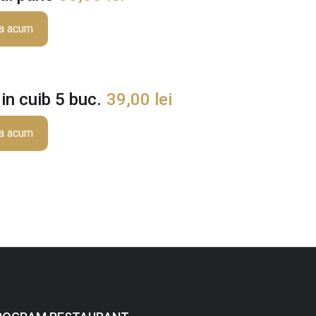
a acum
 in cuib 5 buc.
39,00
lei
a acum