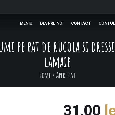
MENIU
DESPRE NOI
CONTACT
CONTUL
umi pe pat de rucola si dress
lamaie
Home
/
Aperitive
31,00
le