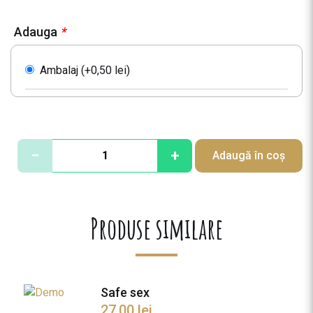
Adauga
*
Ambalaj (+
0,50
lei
)
C
−
+
Adaugă în coș
a
n
t
i
Produse similare
t
a
t
e
Safe sex
G
27,00
lei