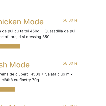
hicken Mode
58,00
lei
 de pui cu taitei 450g + Quesadilla de pui
artofi prajiti si dressing 350...
anda acum
sh Mode
58,00
lei
rema de ciuperci 450g + Salata club mix
clătită cu finetty 70g
da acum