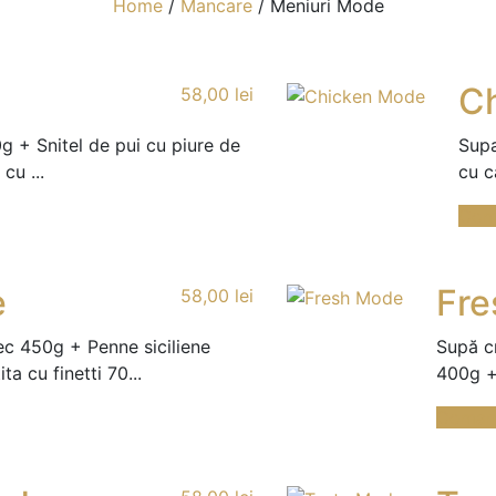
Home
/
Mancare
/
Meniuri Mode
C
58,00
lei
 + Snitel de pui cu piure de
Supa
cu ...
cu c
Com
e
Fre
58,00
lei
ec 450g + Penne siciliene
Supă c
ta cu finetti 70...
400g + 
Coman