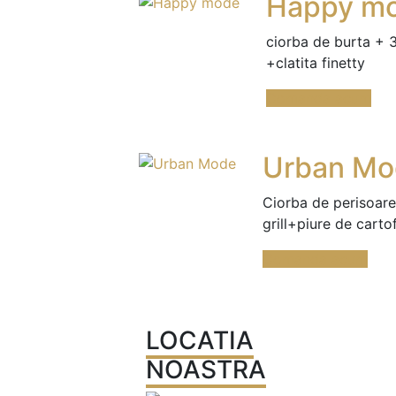
Happy m
ciorba de burta + 3
+clatita finetty
Comanda acum
Urban Mo
Ciorba de perisoare
grill+piure de cartof
Comanda acum
LOCATIA
NOASTRA