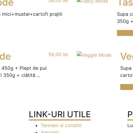
ode
Tas
58,00
lei
 mici+mustar+cartofi prajiti
Supa c
350g +
Coman
de
Ve
58,00
lei
 450g + Piept de pui
Supa 
i 350g + clătită ...
cartof
Coma
LINK-URI UTILE
P
Termeni si conditii
Lu
Alergeni