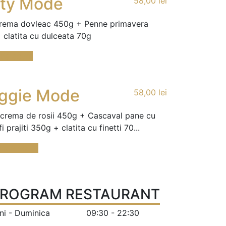
ty Mode
58,00
lei
rema dovleac 450g + Penne primavera
 clatita cu dulceata 70g
da acum
ggie Mode
58,00
lei
crema de rosii 450g + Cascaval pane cu
i prajiti 350g + clatita cu finetti 70...
nda acum
ROGRAM RESTAURANT
ni - Duminica
09:30 - 22:30