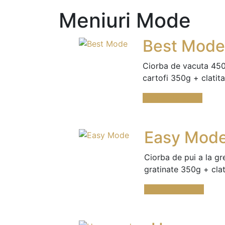
Meniuri Mode
Best Mode
Ciorba de vacuta 450g
cartofi 350g + clatita 
Comanda acum
Easy Mod
Ciorba de pui a la gr
gratinate 350g + clati
Comanda acum